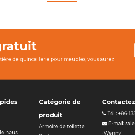
ratuit
tière de quincaillerie pour meubles, vous aurez
apides
Catégorie de
Contactez
Tél : +86-1

produit
E-mail:
sal

Armoire de toilette
de nous
(Wenny)