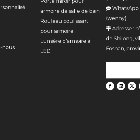
Porte miroir pour
rsonnalisé
WhatsApp :

armoire de salle de bain
n
(wenny)
Rouleau coulissant
Adresse : n

pour armoire
de Shilong, vi
Lumière d'armoire à
z-nous
Foshan, prov
LED