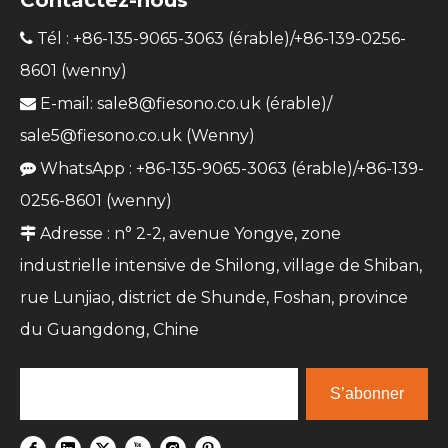
Contactez-nous
Tél : +86-135-9065-3063 (érable)/+86-139-0256-

8601 (wenny)
E-mail:
sale8@fiesono.co.uk
(érable)/

sale5@fiesono.co.uk
(Wenny)
WhatsApp : +86-135-9065-3063 (érable)/+86-139-

0256-8601 (wenny)
Adresse : n° 2-2, avenue Yongye, zone

industrielle intensive de Shilong, village de Shiban,
rue Lunjiao, district de Shunde, Foshan, province
du Guangdong, Chine
S’abonner