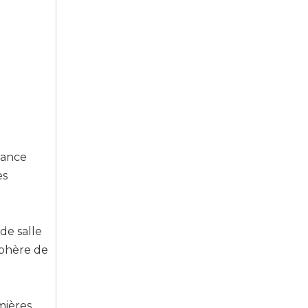
tance
es
de salle
sphère de
mières