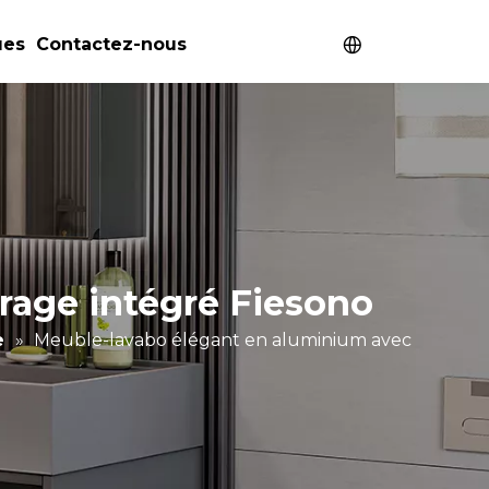
ues
Contactez-nous
rage intégré Fiesono
e
»
Meuble-lavabo élégant en aluminium avec