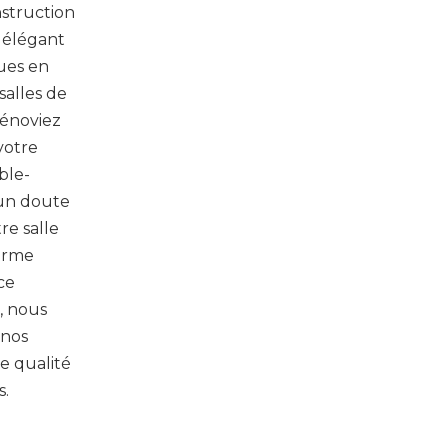
nstruction
 élégant
ques en
salles de
rénoviez
votre
ble-
cun doute
re salle
forme
ce
, nous
 nos
e qualité
s.