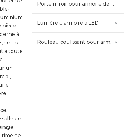
bilier de
Porte miroir pour armoire de salle de bain
ble-
aluminium
Lumière d'armoire à LED
e pièce
oderne à
Rouleau coulissant pour armoire
s, ce qui
it à toute
e.
ur un
cial,
 une
ore
ce.
 salle de
airage
ultime de