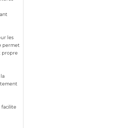
rant
ur les
sée permet
t propre
 la
aitement
facilite