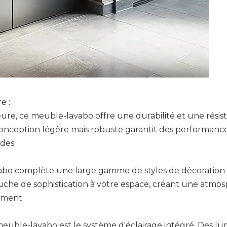
e :
eure, ce meuble-lavabo offre une durabilité et une résis
Sa conception légère mais robuste garantit des performanc
des.
abo complète une large gamme de styles de décoration 
che de sophistication à votre espace, créant une atmo
sement.
euble-lavabo est le système d'éclairage intégré. Des lu