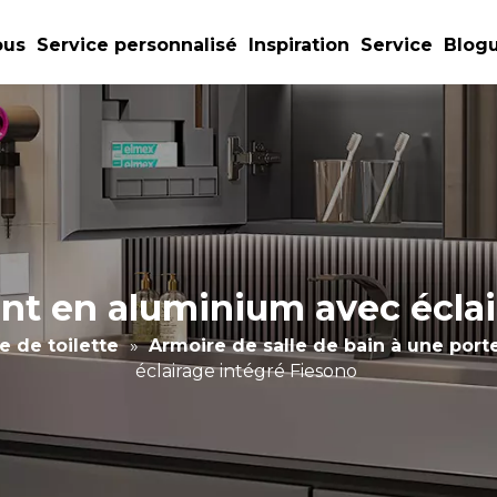
ous
Service personnalisé
Inspiration
Service
Blog
nt en aluminium avec éclai
e de toilette
»
Armoire de salle de bain à une port
éclairage intégré Fiesono