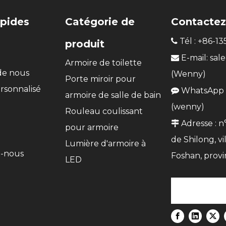
apides
Catégorie de
Contactez
Tél : +86-1

produit
E-mail:
sal

Armoire de toilette
de nous
(Wenny)
Porte miroir pour
rsonnalisé
WhatsApp :

armoire de salle de bain
n
(wenny)
Rouleau coulissant
Adresse : n

pour armoire
de Shilong, vi
Lumière d'armoire à
z-nous
Foshan, prov
LED