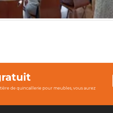
ratuit
tière de quincaillerie pour meubles, vous aurez