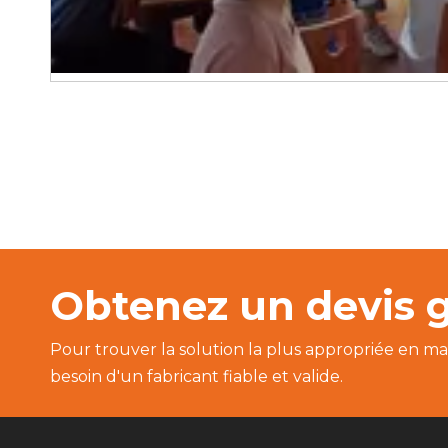
Obtenez un devis g
Pour trouver la solution la plus appropriée en ma
besoin d'un fabricant fiable et valide.