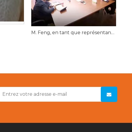
M. Feng, en tant que représentant exceptionnel des entreprises du Hunan, a été invité à assister à la réception du maire Hu Hebo et de sa délégation à Xiangtan et à présenter un rapport de travail.