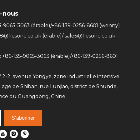
-nous
35-9065-3063 (érable)/+86-139-0256-8601 (wenny)
e8@fiesono.co.uk
(érable)/
sale5@fiesono.co.uk
 +86-135-9065-3063 (érable)/+86-139-0256-8601
° 2-2, avenue Yongye, zone industrielle intensive
llage de Shiban, rue Lunjiao, district de Shunde,
ince du Guangdong, Chine
S’abonner